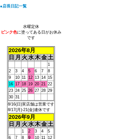
●店長日記一覧
水曜定休
ピンク色
に塗ってある日がお休み
です
2026年8月
日
月
火
水
木
金
土
1
2
3
4
5
6
7
8
9
10
11
12
13
14
15
16
17
18
19
20
21
22
23
24
25
26
27
28
29
30
31
8/16(日)実店舗は営業です
8/17(月)-21(金)連休です
2026年9月
日
月
火
水
木
金
土
1
2
3
4
5
6
7
8
9
10
11
12