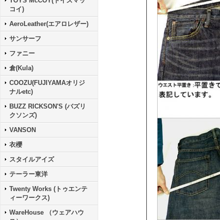
TOYS McCOY(トイズマッ
コイ)
AeroLeather(エアロレザー)
サンサーフ
ファニー
倉(Kula)
COOZU(FUJIYAMAオリジ
ナルetc)
BUZZ RICKSON'S (バズリ
クソンズ)
VANSON
衣櫻
スタイルアイズ
テーラー東洋
Twenty Works (トゥエンテ
ィーワークス)
WareHouse （ウェアハウ