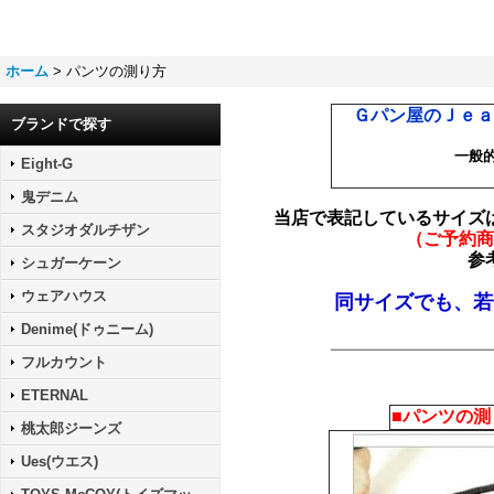
ホーム
>
パンツの測り方
Ｇパン屋のＪｅａ
ブランドで探す
一般
Eight-G
鬼デニム
当店で表記しているサイズ
スタジオダルチザン
（ご予約商
参
シュガーケーン
ウェアハウス
同サイズでも、若
Denime(ドゥニーム)
フルカウント
ETERNAL
■
パンツの測
桃太郎ジーンズ
Ues(ウエス)