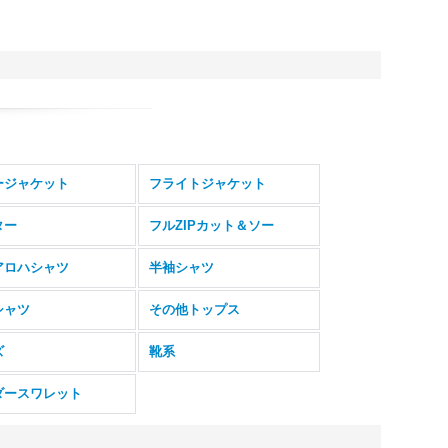
ージャケット
フライトジャケット
ター
フルZIPカット＆ソー
アロハシャツ
半袖シャツ
シャツ
その他トップス
ズ
靴系
ダースワレット