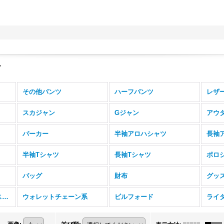
ー
その他パンツ
ハーフパンツ
レザ
スカジャン
Gジャン
アウ
パーカー
半袖アロハシャツ
長袖
半袖Tシャツ
長袖Tシャツ
ポロ
バッグ
財布
グッ
コンチョ等メンテナンス用品系
ウォレットチェーン系
ビルフォード
ライ