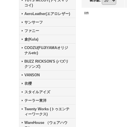
TOYS McCOY(トイズマッ
表示数
:
コイ)
0
件
AeroLeather(エアロレザー)
サンサーフ
ファニー
倉(Kula)
COOZU(FUJIYAMAオリジ
ナルetc)
BUZZ RICKSON'S (バズリ
クソンズ)
VANSON
衣櫻
スタイルアイズ
テーラー東洋
Twenty Works (トゥエンテ
ィーワークス)
WareHouse （ウェアハウ