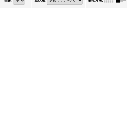
画像
:
並び順
:
表示方法
: