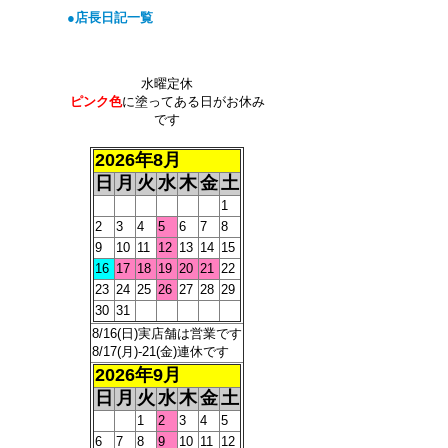
●店長日記一覧
水曜定休
ピンク色
に塗ってある日がお休み
です
2026年8月
日
月
火
水
木
金
土
1
2
3
4
5
6
7
8
9
10
11
12
13
14
15
16
17
18
19
20
21
22
23
24
25
26
27
28
29
30
31
8/16(日)実店舗は営業です
8/17(月)-21(金)連休です
2026年9月
日
月
火
水
木
金
土
1
2
3
4
5
6
7
8
9
10
11
12