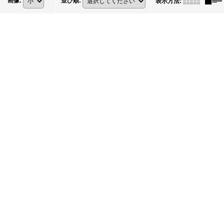
画像
:
並び順
:
表示方法
: