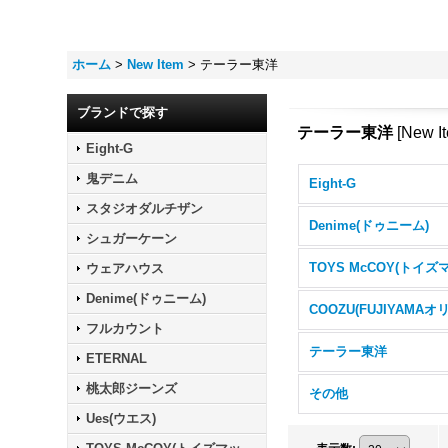
ホーム
>
New Item
>
テーラー東洋
ブランドで探す
テーラー東洋
[
New I
Eight-G
鬼デニム
Eight-G
スタジオダルチザン
Denime(ドゥニーム)
シュガーケーン
ウェアハウス
Denime(ドゥニーム)
フルカウント
テーラー東洋
ETERNAL
桃太郎ジーンズ
その他
Ues(ウエス)