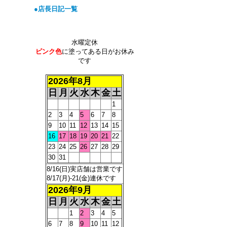
●店長日記一覧
水曜定休
ピンク色
に塗ってある日がお休み
です
2026年8月
日
月
火
水
木
金
土
1
2
3
4
5
6
7
8
9
10
11
12
13
14
15
16
17
18
19
20
21
22
23
24
25
26
27
28
29
30
31
8/16(日)実店舗は営業です
8/17(月)-21(金)連休です
2026年9月
日
月
火
水
木
金
土
1
2
3
4
5
6
7
8
9
10
11
12