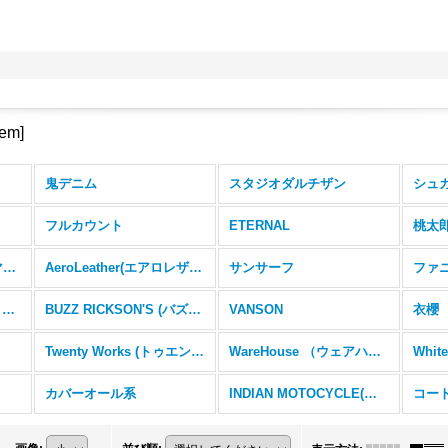
tem
]
鬼デニム
スタジオダルチザン
シュ
フルカウント
ETERNAL
桃太
TOYS McCOY(トイズマッコイ)
AeroLeather(エアロレザー)
サンサーフ
ファ
COOZU(FUJIYAMAオリジナルetc)
BUZZ RICKSON'S (バズリクソンズ)
VANSON
衣櫻
Twenty Works (トゥエンティーワークス)
WareHouse （ウェアハウス）
Whit
カバーオール系
INDIAN MOTOCYCLE(インディアンモトサイクル)
コー