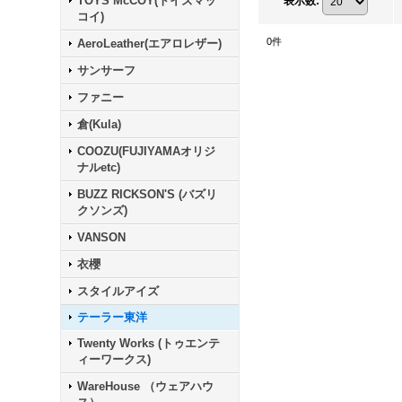
TOYS McCOY(トイズマッ
表示数
:
コイ)
0
件
AeroLeather(エアロレザー)
サンサーフ
ファニー
倉(Kula)
COOZU(FUJIYAMAオリジ
ナルetc)
BUZZ RICKSON'S (バズリ
クソンズ)
VANSON
衣櫻
スタイルアイズ
テーラー東洋
Twenty Works (トゥエンテ
ィーワークス)
WareHouse （ウェアハウ