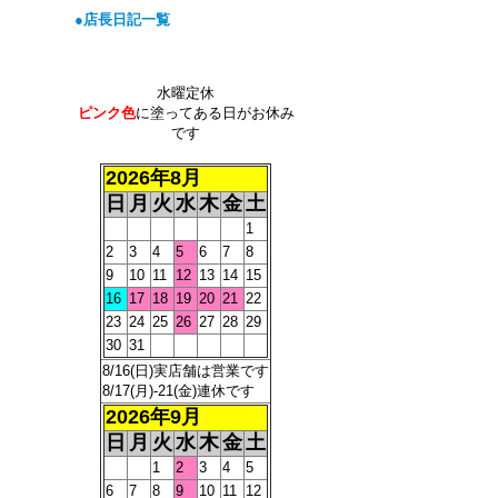
●店長日記一覧
水曜定休
ピンク色
に塗ってある日がお休み
です
2026年8月
日
月
火
水
木
金
土
1
2
3
4
5
6
7
8
9
10
11
12
13
14
15
16
17
18
19
20
21
22
23
24
25
26
27
28
29
30
31
8/16(日)実店舗は営業です
8/17(月)-21(金)連休です
2026年9月
日
月
火
水
木
金
土
1
2
3
4
5
6
7
8
9
10
11
12