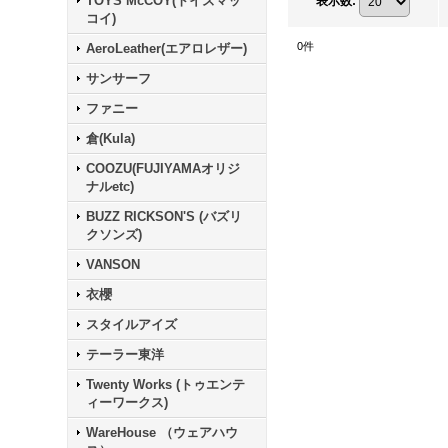
TOYS McCOY(トイズマッ
表示数
:
コイ)
0
件
AeroLeather(エアロレザー)
サンサーフ
ファニー
倉(Kula)
COOZU(FUJIYAMAオリジ
ナルetc)
BUZZ RICKSON'S (バズリ
クソンズ)
VANSON
衣櫻
スタイルアイズ
テーラー東洋
Twenty Works (トゥエンテ
ィーワークス)
WareHouse （ウェアハウ