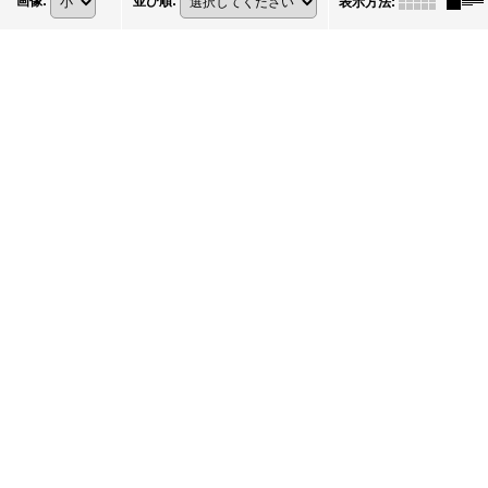
画像
:
並び順
:
表示方法
: