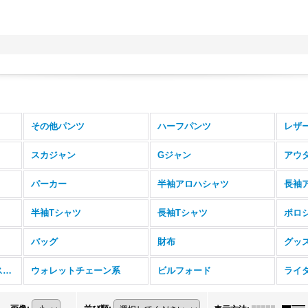
その他パンツ
ハーフパンツ
レザ
スカジャン
Gジャン
アウ
パーカー
半袖アロハシャツ
長袖
半袖Tシャツ
長袖Tシャツ
ポロ
バッグ
財布
グッ
コンチョ等メンテナンス用品系
ウォレットチェーン系
ビルフォード
ライ