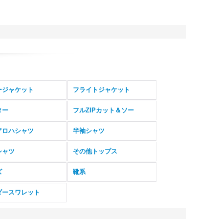
ージャケット
フライトジャケット
ター
フルZIPカット＆ソー
アロハシャツ
半袖シャツ
シャツ
その他トップス
ズ
靴系
ダースワレット