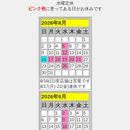
水曜定休
ピンク色
に塗ってある日がお休みです
2026年8月
日
月
火
水
木
金
土
1
2
3
4
5
6
7
8
9
10
11
12
13
14
15
16
17
18
19
20
21
22
23
24
25
26
27
28
29
30
31
8/16(日)実店舗は営業です
8/17(月)-21(金)連休です
2026年9月
日
月
火
水
木
金
土
1
2
3
4
5
6
7
8
9
10
11
12
13
14
15
16
17
18
19