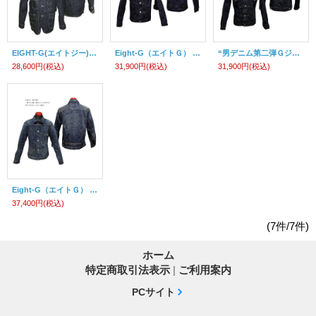
EIGHT-G(エイトジー) “11.5oz,デニムカバーオール ” 8JK-25-25AW
Eight-G（エイトＧ） "男デニム第一弾Ｇジャン1stモデル" No. 8JK-03-WA 当店水洗い済み
“男デニム第二弾Ｇジャン２ndモデル”Lot.8JK-02 当店水洗い済み
28,600円
(税込)
31,900円
(税込)
31,900円
(税込)
Eight-G（エイトＧ） ”男デニム第一弾Ｇジャン1stモデル”No. 8JK-03RV リアルヴィンテージ加工
37,400円
(税込)
(7件/7件)
ホーム
特定商取引法表示
|
ご利用案内
PCサイト