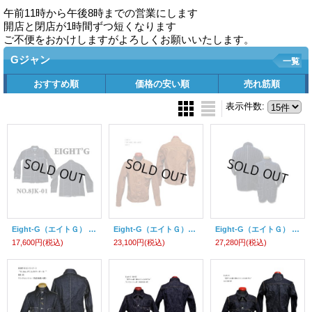
午前11時から午後8時までの営業にします
開店と閉店が1時間ずつ短くなります
ご不便をおかけしますがよろしくお願いいたします。
Gジャン
一覧
おすすめ順
価格の安い順
売れ筋順
表示件数
:
Eight-G（エイトＧ） “カバーオール” 当店水洗い済み 8JK-01B
Eight-G（エイトＧ）8JK-17 “FIRST MODEL DUCK JACKET” 2021年モデル 当店水洗い＆自然乾燥 8JK-17－21
Eight-G（エイトＧ） "ウォバッシュストライプカバーオール" NO：8JK-02 8JK-02-14
17,600円
(税込)
23,100円
(税込)
27,280円
(税込)